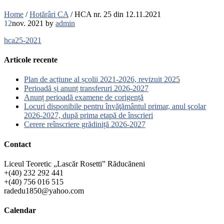
Home
/
Hotărâri CA
/
HCA nr. 25 din 12.11.2021
12
nov. 2021
by
admin
hca25-2021
Articole recente
Plan de acțiune al școlii 2021-2026, revizuit 2025
Perioadă și anunț transferuri 2026-2027
Anunț perioadă examene de corigență
Locuri disponibile pentru învăţământul primar, anul şcolar
2026-2027, după prima etapă de înscrieri
Cerere reînscriere grădiniță 2026-2027
Contact
Liceul Teoretic „Lascăr Rosetti” Răducăneni
+(40) 232 292 441
+(40) 756 016 515
radedu1850@yahoo.com
Calendar