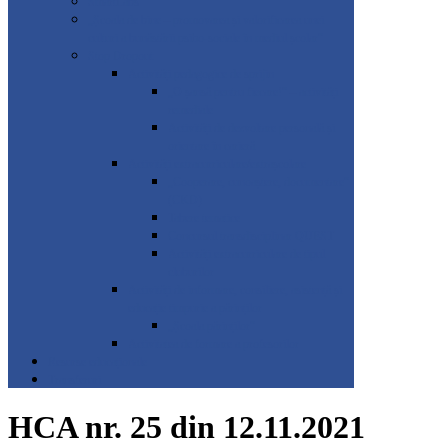
SmartLabs
„Școala de bine – promovarea și valorificarea unei
culturi a bunăstării psiho-sociale în mediul școlar”
Stop Dropout
Activități pedagogice de sprijin
„O șansă pentru fiecare!” – activități
remediale
Activități de dezvoltare personală și
orientare în carieră
Activități extracurriculare/extrașcolare
„Cooperare, cunoaștere, documentare”
(CKD)
Tabere tematice
Concursul transdisciplinar QUEST
Activități extracurriculare de tipul
cluburilor
Activități de informare, consiliere, asistență și
educație timpurie a părinților
„Școala părinților”
Activitatea de formare a profesorilor
Resurse educaționale
Transferuri
HCA nr. 25 din 12.11.2021