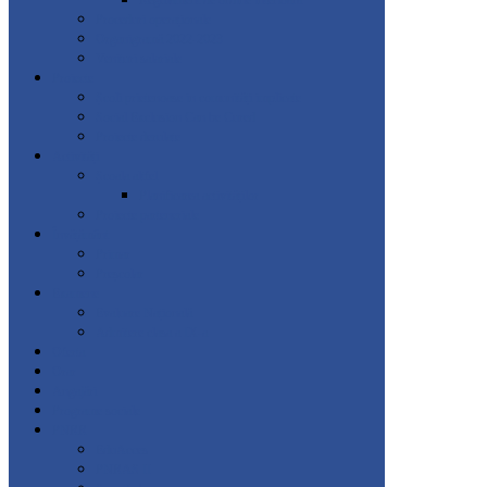
Regulament de ordine interioară
Proceduri operaționale
Organigramă 2022-2023
Venituri salariale
Proiecte
Școli prietenoase in comunități implicate
Social Exclusion Can be Cured
Proiecte derulate
Activități
Școala altfel
Planificarea activităților
Proiecte parteneriale
Învățământ
Primar
Preșcolar
Examene
Evaluare Națională
Admitere clasa a IX-a
Oferta
Orar
Angajări
Programe sociale
PNRR
EduAcces
PNRAS II