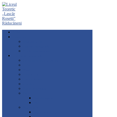
Acasă
Despre noi
Misiunea școlii
Viziunea managerială
Profilul absolventului
Documente manageriale
Declarații de avere și interese
CEAC
Buget
Hotărâri CA
Grafice-Tematici
Cod etica
Raport de activitate
Planuri
Plan Managerial
PAS
Regulamente
Regulament de organizare și funcționare