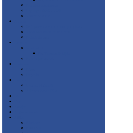
Regulament de ordine interioară
Proceduri operaționale
Organigramă 2022-2023
Venituri salariale
Proiecte
Școli prietenoase in comunități implicate
Social Exclusion Can be Cured
Proiecte derulate
Activități
Școala altfel
Planificarea activităților
Proiecte parteneriale
Învățământ
Primar
Preșcolar
Examene
Evaluare Națională
Admitere clasa a IX-a
Oferta
Orar
Angajări
Programe sociale
PNRR
EduAcces
PNRAS II