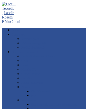
Acasă
Despre noi
Misiunea școlii
Viziunea managerială
Profilul absolventului
Documente manageriale
Declarații de avere și interese
CEAC
Buget
Hotărâri CA
Grafice-Tematici
Cod etica
Raport de activitate
Planuri
Plan Managerial
PAS
Regulamente
Regulament de organizare și funcționare