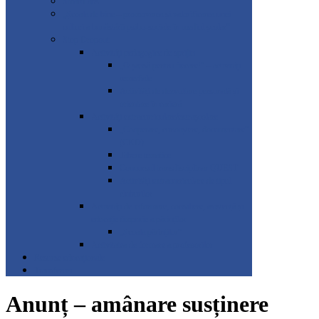
SmartLabs
„Școala de bine – promovarea și valorificarea unei
culturi a bunăstării psiho-sociale în mediul școlar”
Stop Dropout
Activități pedagogice de sprijin
„O șansă pentru fiecare!” – activități
remediale
Activități de dezvoltare personală și
orientare în carieră
Activități extracurriculare/extrașcolare
„Cooperare, cunoaștere, documentare”
(CKD)
Tabere tematice
Concursul transdisciplinar QUEST
Activități extracurriculare de tipul
cluburilor
Activități de informare, consiliere, asistență și
educație timpurie a părinților
„Școala părinților”
Activitatea de formare a profesorilor
Resurse educaționale
Transferuri
Anunț – amânare susținere