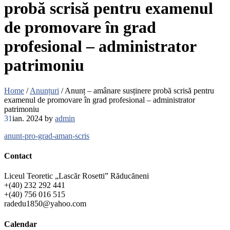
probă scrisă pentru examenul
de promovare în grad
profesional – administrator
patrimoniu
Home
/
Anunțuri
/
Anunț – amânare susținere probă scrisă pentru
examenul de promovare în grad profesional – administrator
patrimoniu
31
ian. 2024
by
admin
anunt-pro-grad-aman-scris
Contact
Liceul Teoretic „Lascăr Rosetti” Răducăneni
+(40) 232 292 441
+(40) 756 016 515
radedu1850@yahoo.com
Calendar