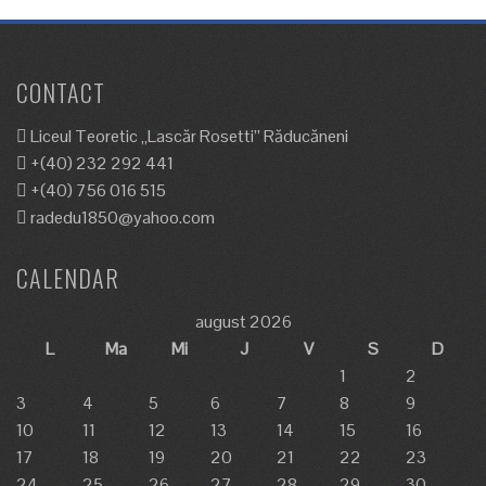
CONTACT
Liceul Teoretic „Lascăr Rosetti” Răducăneni
+(40) 232 292 441
+(40) 756 016 515
radedu1850@yahoo.com
CALENDAR
august 2026
L
Ma
Mi
J
V
S
D
1
2
3
4
5
6
7
8
9
10
11
12
13
14
15
16
17
18
19
20
21
22
23
24
25
26
27
28
29
30