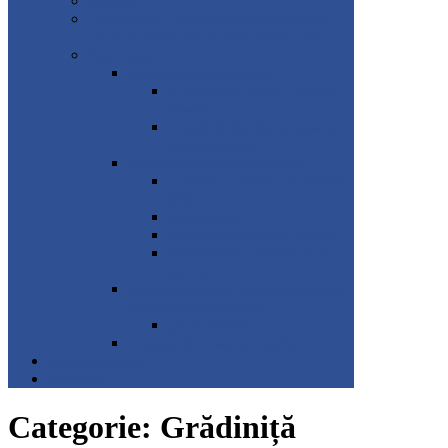
SmartLabs
„Școala de bine – promovarea și valorificarea unei
culturi a bunăstării psiho-sociale în mediul școlar”
Stop Dropout
Activități pedagogice de sprijin
„O șansă pentru fiecare!” – activități
remediale
Activități de dezvoltare personală și
orientare în carieră
Activități extracurriculare/extrașcolare
„Cooperare, cunoaștere, documentare”
(CKD)
Tabere tematice
Concursul transdisciplinar QUEST
Activități extracurriculare de tipul
cluburilor
Activități de informare, consiliere, asistență și
educație timpurie a părinților
„Școala părinților”
Activitatea de formare a profesorilor
Resurse educaționale
Transferuri
Categorie:
Grădiniță