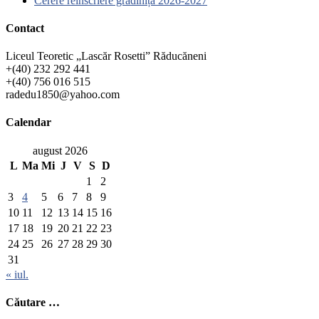
Cerere reînscriere grădiniță 2026-2027
Contact
Liceul Teoretic „Lascăr Rosetti” Răducăneni
+(40) 232 292 441
+(40) 756 016 515
radedu1850@yahoo.com
Calendar
august 2026
L
Ma
Mi
J
V
S
D
1
2
3
4
5
6
7
8
9
10
11
12
13
14
15
16
17
18
19
20
21
22
23
24
25
26
27
28
29
30
31
« iul.
Căutare …