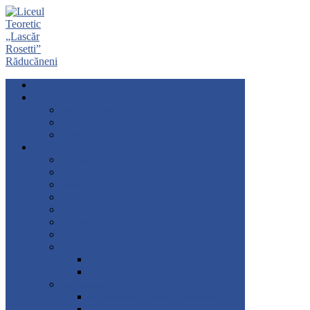
Acasă
Despre noi
Misiunea școlii
Viziunea managerială
Profilul absolventului
Documente manageriale
Declarații de avere și interese
CEAC
Buget
Hotărâri CA
Grafice-Tematici
Cod etica
Raport de activitate
Planuri
Plan Managerial
PAS
Regulamente
Regulament de organizare și funcționare