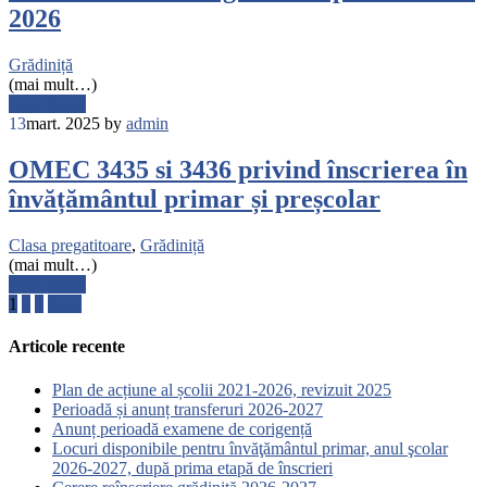
2026
Grădiniță
(mai mult…)
Read More
13
mart. 2025
by
admin
OMEC 3435 si 3436 privind înscrierea în
învățământul primar și preșcolar
Clasa pregatitoare
,
Grădiniță
(mai mult…)
Read More
Paginație
1
2
3
Next
articole
Articole recente
Plan de acțiune al școlii 2021-2026, revizuit 2025
Perioadă și anunț transferuri 2026-2027
Anunț perioadă examene de corigență
Locuri disponibile pentru învăţământul primar, anul şcolar
2026-2027, după prima etapă de înscrieri