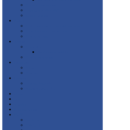
Regulament de ordine interioară
Proceduri operaționale
Organigramă 2022-2023
Venituri salariale
Proiecte
Școli prietenoase in comunități implicate
Social Exclusion Can be Cured
Proiecte derulate
Activități
Școala altfel
Planificarea activităților
Proiecte parteneriale
Învățământ
Primar
Preșcolar
Examene
Evaluare Națională
Admitere clasa a IX-a
Oferta
Orar
Angajări
Programe sociale
PNRR
EduAcces
PNRAS II