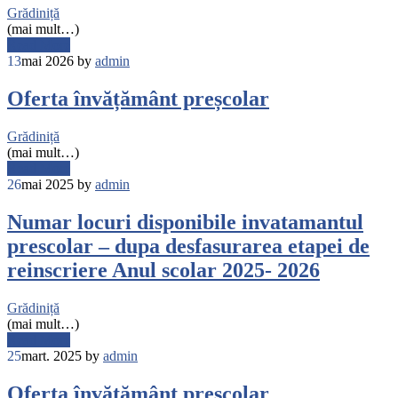
Grădiniță
(mai mult…)
Read More
13
mai 2026
by
admin
Oferta învățământ preșcolar
Grădiniță
(mai mult…)
Read More
26
mai 2025
by
admin
Numar locuri disponibile invatamantul
prescolar – dupa desfasurarea etapei de
reinscriere Anul scolar 2025- 2026
Grădiniță
(mai mult…)
Read More
25
mart. 2025
by
admin
Oferta învățământ prescolar