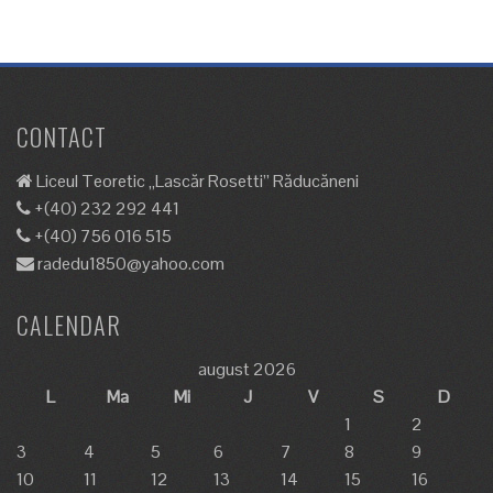
CONTACT
Liceul Teoretic „Lascăr Rosetti” Răducăneni
+(40) 232 292 441
+(40) 756 016 515
radedu1850@yahoo.com
CALENDAR
august 2026
L
Ma
Mi
J
V
S
D
1
2
3
4
5
6
7
8
9
10
11
12
13
14
15
16