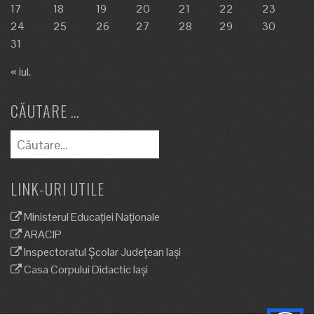
17
18
19
20
21
22
23
24
25
26
27
28
29
30
31
« iul.
CĂUTARE …
Caută
după:
LINK-URI UTILE
Ministerul Educației Naționale
ARACIP
Inspectoratul Școlar Județean Iași
Casa Corpului Didactic Iași