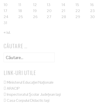
10
11
12
13
14
15
16
17
18
19
20
21
22
23
24
25
26
27
28
29
30
31
« iul.
CĂUTARE …
Caută
după:
LINK-URI UTILE
Ministerul Educației Naționale
ARACIP
Inspectoratul Școlar Județean Iași
Casa Corpului Didactic Iași