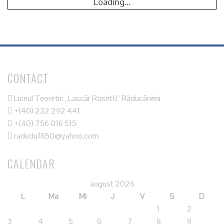
Loading...
CONTACT
Liceul Teoretic „Lascăr Rosetti” Răducăneni
+(40) 232 292 441
+(40) 756 016 515
radedu1850@yahoo.com
CALENDAR
august 2026
L
Ma
Mi
J
V
S
D
1
2
3
4
5
6
7
8
9