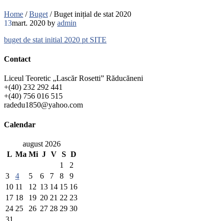
Home
/
Buget
/
Buget inițial de stat 2020
13
mart. 2020
by
admin
buget de stat initial 2020 pt SITE
Contact
Liceul Teoretic „Lascăr Rosetti” Răducăneni
+(40) 232 292 441
+(40) 756 016 515
radedu1850@yahoo.com
Calendar
august 2026
L
Ma
Mi
J
V
S
D
1
2
3
4
5
6
7
8
9
10
11
12
13
14
15
16
17
18
19
20
21
22
23
24
25
26
27
28
29
30
31