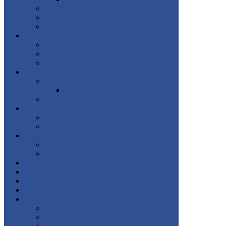
Regulament de ordine interioară
Proceduri operaționale
Organigramă 2022-2023
Venituri salariale
Proiecte
Școli prietenoase in comunități implicate
Social Exclusion Can be Cured
Proiecte derulate
Activități
Școala altfel
Planificarea activităților
Proiecte parteneriale
Învățământ
Primar
Preșcolar
Examene
Evaluare Națională
Admitere clasa a IX-a
Oferta
Orar
Angajări
Programe sociale
PNRR
EduAcces
PNRAS II