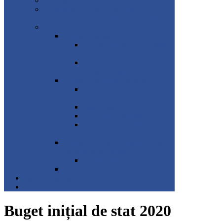
SmartLabs
„Școala de bine – promovarea și valorificarea unei
culturi a bunăstării psiho-sociale în mediul școlar”
Stop Dropout
Activități pedagogice de sprijin
„O șansă pentru fiecare!” – activități
remediale
Activități de dezvoltare personală și
orientare în carieră
Activități extracurriculare/extrașcolare
„Cooperare, cunoaștere, documentare”
(CKD)
Tabere tematice
Concursul transdisciplinar QUEST
Activități extracurriculare de tipul
cluburilor
Activități de informare, consiliere, asistență și
educație timpurie a părinților
„Școala părinților”
Activitatea de formare a profesorilor
Resurse educaționale
Transferuri
Buget inițial de stat 2020