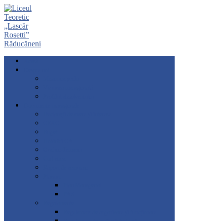
Acasă
Despre noi
Misiunea școlii
Viziunea managerială
Profilul absolventului
Documente manageriale
Declarații de avere și interese
CEAC
Buget
Hotărâri CA
Grafice-Tematici
Cod etica
Raport de activitate
Planuri
Plan Managerial
PAS
Regulamente
Regulament de organizare și funcționare