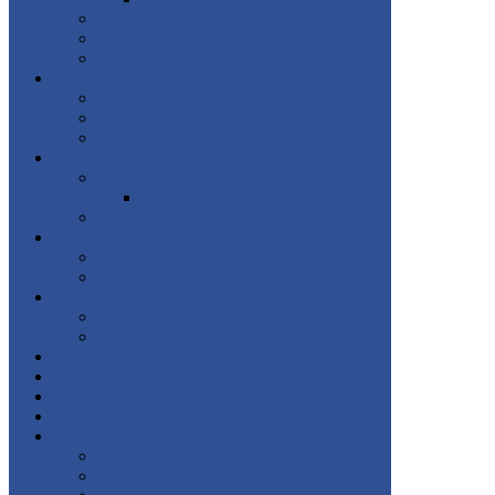
Regulament de ordine interioară
Proceduri operaționale
Organigramă 2022-2023
Venituri salariale
Proiecte
Școli prietenoase in comunități implicate
Social Exclusion Can be Cured
Proiecte derulate
Activități
Școala altfel
Planificarea activităților
Proiecte parteneriale
Învățământ
Primar
Preșcolar
Examene
Evaluare Națională
Admitere clasa a IX-a
Oferta
Orar
Angajări
Programe sociale
PNRR
EduAcces
PNRAS II