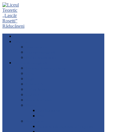
Acasă
Despre noi
Misiunea școlii
Viziunea managerială
Profilul absolventului
Documente manageriale
Declarații de avere și interese
CEAC
Buget
Hotărâri CA
Grafice-Tematici
Cod etica
Raport de activitate
Planuri
Plan Managerial
PAS
Regulamente
Regulament de organizare și funcționare