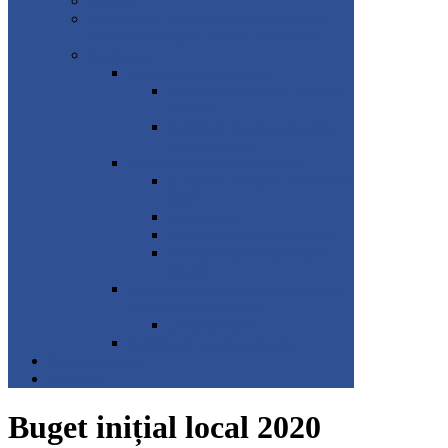
SmartLabs
„Școala de bine – promovarea și valorificarea unei
culturi a bunăstării psiho-sociale în mediul școlar”
Stop Dropout
Activități pedagogice de sprijin
„O șansă pentru fiecare!” – activități
remediale
Activități de dezvoltare personală și
orientare în carieră
Activități extracurriculare/extrașcolare
„Cooperare, cunoaștere, documentare”
(CKD)
Tabere tematice
Concursul transdisciplinar QUEST
Activități extracurriculare de tipul
cluburilor
Activități de informare, consiliere, asistență și
educație timpurie a părinților
„Școala părinților”
Activitatea de formare a profesorilor
Resurse educaționale
Transferuri
Buget inițial local 2020