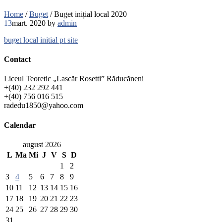
Home
/
Buget
/
Buget inițial local 2020
13
mart. 2020
by
admin
buget local initial pt site
Contact
Liceul Teoretic „Lascăr Rosetti” Răducăneni
+(40) 232 292 441
+(40) 756 016 515
radedu1850@yahoo.com
Calendar
august 2026
L
Ma
Mi
J
V
S
D
1
2
3
4
5
6
7
8
9
10
11
12
13
14
15
16
17
18
19
20
21
22
23
24
25
26
27
28
29
30
31