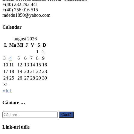
+(40) 232 292 441
+(40) 756 016 515
radedu1850@yahoo.com
Calendar
august 2026
L
Ma
Mi
J
V
S
D
1
2
3
4
5
6
7
8
9
10
11
12
13
14
15
16
17
18
19
20
21
22
23
24
25
26
27
28
29
30
31
« iul.
Căutare …
Caută
după:
Link-uri utile