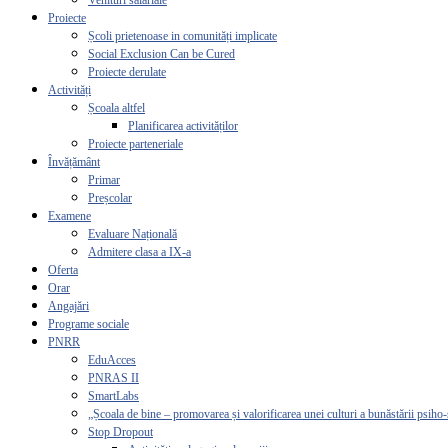
Venituri salariale
Proiecte
Școli prietenoase in comunități implicate
Social Exclusion Can be Cured
Proiecte derulate
Activități
Școala altfel
Planificarea activităților
Proiecte parteneriale
Învățământ
Primar
Preșcolar
Examene
Evaluare Națională
Admitere clasa a IX-a
Oferta
Orar
Angajări
Programe sociale
PNRR
EduAcces
PNRAS II
SmartLabs
„Școala de bine – promovarea și valorificarea unei culturi a bunăstării psiho-
Stop Dropout