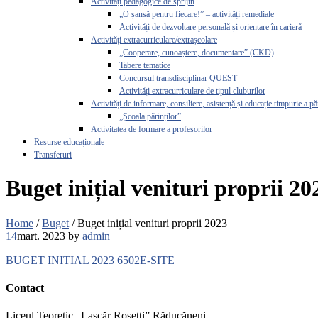
Activități pedagogice de sprijin
„O șansă pentru fiecare!” – activități remediale
Activități de dezvoltare personală și orientare în carieră
Activități extracurriculare/extrașcolare
„Cooperare, cunoaștere, documentare” (CKD)
Tabere tematice
Concursul transdisciplinar QUEST
Activități extracurriculare de tipul cluburilor
Activități de informare, consiliere, asistență și educație timpurie a pă
„Școala părinților”
Activitatea de formare a profesorilor
Resurse educaționale
Transferuri
Buget inițial venituri proprii 20
Home
/
Buget
/
Buget inițial venituri proprii 2023
14
mart. 2023
by
admin
BUGET INITIAL 2023 6502E-SITE
Contact
Liceul Teoretic „Lascăr Rosetti” Răducăneni