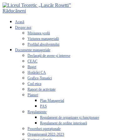
Acasă
Despre noi
Misiunea școlii
Viziunea managerială
Profilul absolventului
Documente manageriale
Declarații de avere și interese
CEAC
Buget
Hotărâri CA
Grafice-Tematici
Cod etica
Raport de activitate
Planuri
Plan Managerial
PAS
Regulamente
Regulament de organizare și funcționare
Regulament de ordine interioară
Proceduri operaționale
Organigramă 2022-2023