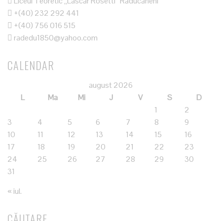
Liceul Teoretic „Lascăr Rosetti” Răducăneni
+(40) 232 292 441
+(40) 756 016 515
radedu1850@yahoo.com
CALENDAR
august 2026
L
Ma
Mi
J
V
S
D
1
2
3
4
5
6
7
8
9
10
11
12
13
14
15
16
17
18
19
20
21
22
23
24
25
26
27
28
29
30
31
« iul.
CĂUTARE …