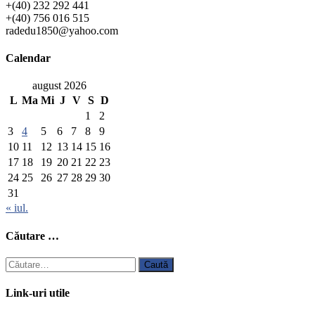
+(40) 232 292 441
+(40) 756 016 515
radedu1850@yahoo.com
Calendar
august 2026
L
Ma
Mi
J
V
S
D
1
2
3
4
5
6
7
8
9
10
11
12
13
14
15
16
17
18
19
20
21
22
23
24
25
26
27
28
29
30
31
« iul.
Căutare …
Caută
după:
Link-uri utile