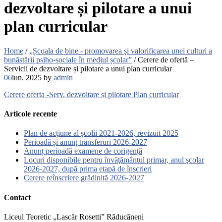
dezvoltare și pilotare a unui
plan curricular
Home
/
„Școala de bine - promovarea și valorificarea unei culturi a
bunăstării psiho-sociale în mediul școlar”
/
Cerere de ofertă –
Servicii de dezvoltare și pilotare a unui plan curricular
06
iun. 2025
by
admin
Cerere oferta -Serv. dezvoltare si pilotare Plan curricular
Articole recente
Plan de acțiune al școlii 2021-2026, revizuit 2025
Perioadă și anunț transferuri 2026-2027
Anunț perioadă examene de corigență
Locuri disponibile pentru învăţământul primar, anul şcolar
2026-2027, după prima etapă de înscrieri
Cerere reînscriere grădiniță 2026-2027
Contact
Liceul Teoretic „Lascăr Rosetti” Răducăneni