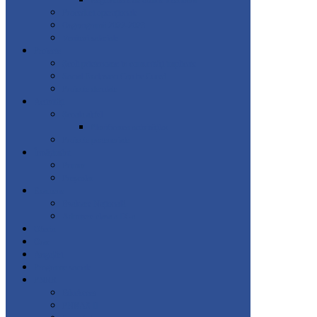
Regulament de ordine interioară
Proceduri operaționale
Organigramă 2022-2023
Venituri salariale
Proiecte
Școli prietenoase in comunități implicate
Social Exclusion Can be Cured
Proiecte derulate
Activități
Școala altfel
Planificarea activităților
Proiecte parteneriale
Învățământ
Primar
Preșcolar
Examene
Evaluare Națională
Admitere clasa a IX-a
Oferta
Orar
Angajări
Programe sociale
PNRR
EduAcces
PNRAS II