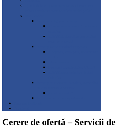
SmartLabs
„Școala de bine – promovarea și valorificarea unei
culturi a bunăstării psiho-sociale în mediul școlar”
Stop Dropout
Activități pedagogice de sprijin
„O șansă pentru fiecare!” – activități
remediale
Activități de dezvoltare personală și
orientare în carieră
Activități extracurriculare/extrașcolare
„Cooperare, cunoaștere, documentare”
(CKD)
Tabere tematice
Concursul transdisciplinar QUEST
Activități extracurriculare de tipul
cluburilor
Activități de informare, consiliere, asistență și
educație timpurie a părinților
„Școala părinților”
Activitatea de formare a profesorilor
Resurse educaționale
Transferuri
Cerere de ofertă – Servicii de