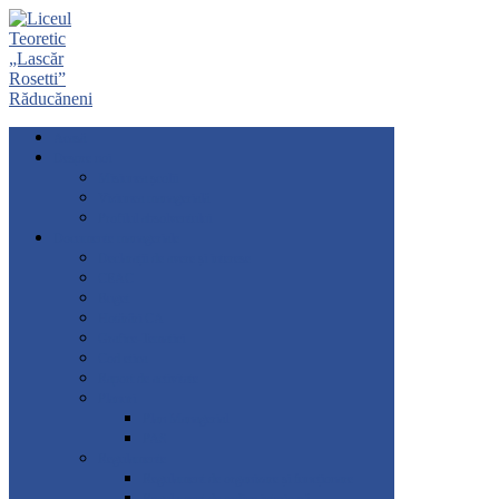
Acasă
Despre noi
Misiunea școlii
Viziunea managerială
Profilul absolventului
Documente manageriale
Declarații de avere și interese
CEAC
Buget
Hotărâri CA
Grafice-Tematici
Cod etica
Raport de activitate
Planuri
Plan Managerial
PAS
Regulamente
Regulament de organizare și funcționare