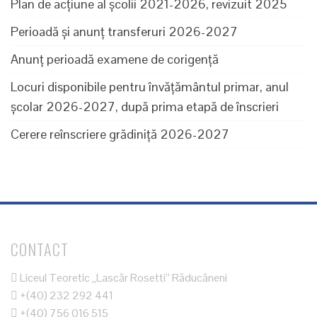
Plan de acțiune al școlii 2021-2026, revizuit 2025
Perioadă și anunț transferuri 2026-2027
Anunț perioadă examene de corigență
Locuri disponibile pentru învăţământul primar, anul
şcolar 2026-2027, după prima etapă de înscrieri
Cerere reînscriere grădiniță 2026-2027
CONTACT
Liceul Teoretic „Lascăr Rosetti” Răducăneni
+(40) 232 292 441
+(40) 756 016 515