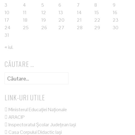
3
4
5
6
7
8
9
10
11
12
13
14
15
16
17
18
19
20
21
22
23
24
25
26
27
28
29
30
31
« iul.
CĂUTARE …
Caută
după:
LINK-URI UTILE
Ministerul Educației Naționale
ARACIP
Inspectoratul Școlar Județean Iași
Casa Corpului Didactic Iași