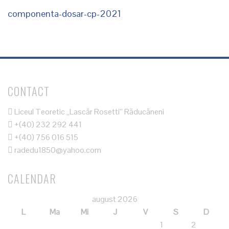
componenta-dosar-cp-2021
CONTACT
Liceul Teoretic „Lascăr Rosetti” Răducăneni
+(40) 232 292 441
+(40) 756 016 515
radedu1850@yahoo.com
CALENDAR
august 2026
L
Ma
Mi
J
V
S
D
1
2