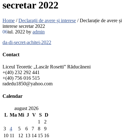
secretar 2022
Home
/
Declarații de avere și interese
/
Declarație de avere și
interese secretar 2022
06
iul. 2022
by
admin
da-di-secret-achitei-2022
Contact
Liceul Teoretic „Lascăr Rosetti” Răducăneni
+(40) 232 292 441
+(40) 756 016 515
radedu1850@yahoo.com
Calendar
august 2026
L
Ma
Mi
J
V
S
D
1
2
3
4
5
6
7
8
9
10
11
12
13
14
15
16