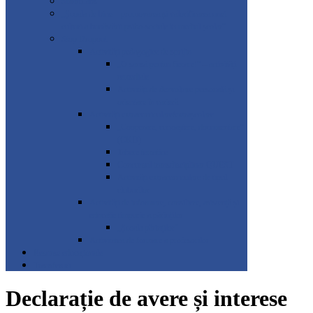
SmartLabs
„Școala de bine – promovarea și valorificarea unei
culturi a bunăstării psiho-sociale în mediul școlar”
Stop Dropout
Activități pedagogice de sprijin
„O șansă pentru fiecare!” – activități
remediale
Activități de dezvoltare personală și
orientare în carieră
Activități extracurriculare/extrașcolare
„Cooperare, cunoaștere, documentare”
(CKD)
Tabere tematice
Concursul transdisciplinar QUEST
Activități extracurriculare de tipul
cluburilor
Activități de informare, consiliere, asistență și
educație timpurie a părinților
„Școala părinților”
Activitatea de formare a profesorilor
Resurse educaționale
Transferuri
Declarație de avere și interese