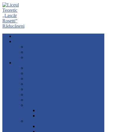
Acasă
Despre noi
Misiunea școlii
Viziunea managerială
Profilul absolventului
Documente manageriale
Declarații de avere și interese
CEAC
Buget
Hotărâri CA
Grafice-Tematici
Cod etica
Raport de activitate
Planuri
Plan Managerial
PAS
Regulamente
Regulament de organizare și funcționare