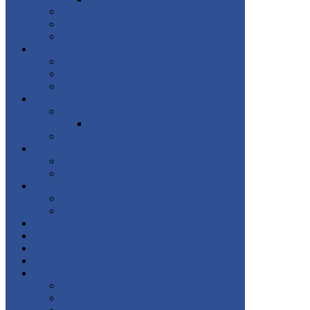
Regulament de ordine interioară
Proceduri operaționale
Organigramă 2022-2023
Venituri salariale
Proiecte
Școli prietenoase in comunități implicate
Social Exclusion Can be Cured
Proiecte derulate
Activități
Școala altfel
Planificarea activităților
Proiecte parteneriale
Învățământ
Primar
Preșcolar
Examene
Evaluare Națională
Admitere clasa a IX-a
Oferta
Orar
Angajări
Programe sociale
PNRR
EduAcces
PNRAS II