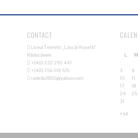
CONTACT
CALE
Liceul Teoretic „Lascăr Rosetti”
Răducăneni
L
M
+(40) 232 292 441
+(40) 756 016 515
3
4
radedu1850@yahoo.com
10
11
17
18
24
25
31
« iul.