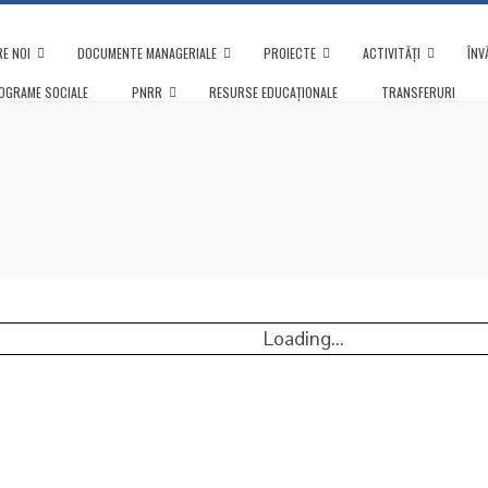
E NOI
DOCUMENTE MANAGERIALE
PROIECTE
ACTIVITĂȚI
ÎNV
OGRAME SOCIALE
PNRR
RESURSE EDUCAȚIONALE
TRANSFERURI
Loading...