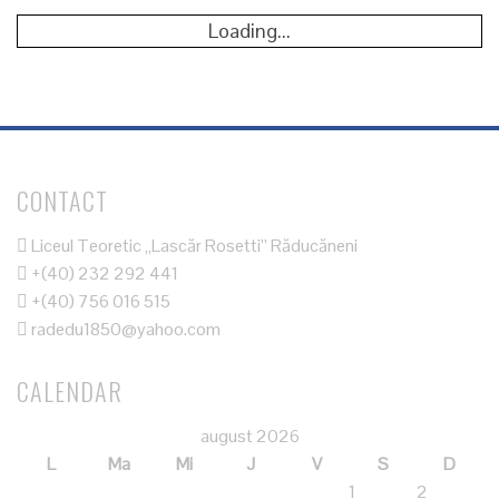
Loading...
CONTACT
Liceul Teoretic „Lascăr Rosetti” Răducăneni
+(40) 232 292 441
+(40) 756 016 515
radedu1850@yahoo.com
CALENDAR
august 2026
L
Ma
Mi
J
V
S
D
1
2