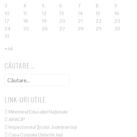
3
4
5
6
7
8
9
10
11
12
13
14
15
16
17
18
19
20
21
22
23
24
25
26
27
28
29
30
31
« iul.
CĂUTARE …
Caută
după:
LINK-URI UTILE
Ministerul Educației Naționale
ARACIP
Inspectoratul Școlar Județean Iași
Casa Corpului Didactic Iași