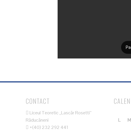
CONTACT
CALE
Liceul Teoretic „Lascăr Rosetti”
Răducăneni
L
M
+(40) 232 292 441