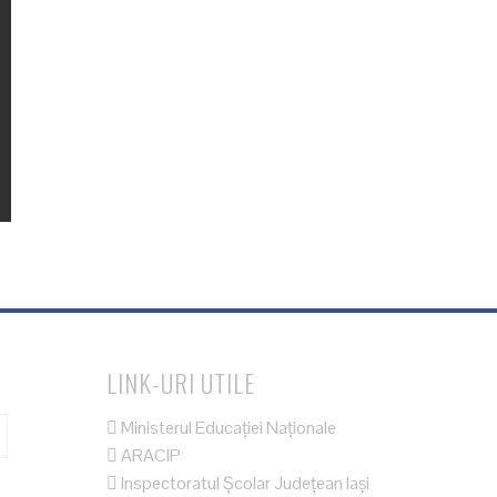
LINK-URI UTILE
Ministerul Educației Naționale
ARACIP
Inspectoratul Școlar Județean Iași