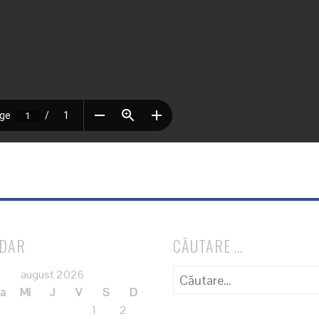
NDAR
CĂUTARE …
Caută
august 2026
după:
a
Mi
J
V
S
D
1
2