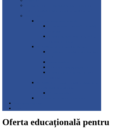
SmartLabs
„Școala de bine – promovarea și valorificarea unei
culturi a bunăstării psiho-sociale în mediul școlar”
Stop Dropout
Activități pedagogice de sprijin
„O șansă pentru fiecare!” – activități
remediale
Activități de dezvoltare personală și
orientare în carieră
Activități extracurriculare/extrașcolare
„Cooperare, cunoaștere, documentare”
(CKD)
Tabere tematice
Concursul transdisciplinar QUEST
Activități extracurriculare de tipul
cluburilor
Activități de informare, consiliere, asistență și
educație timpurie a părinților
„Școala părinților”
Activitatea de formare a profesorilor
Resurse educaționale
Transferuri
Oferta educațională pentru