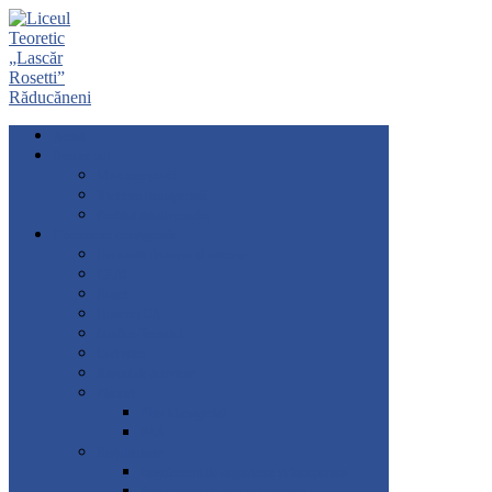
Acasă
Despre noi
Misiunea școlii
Viziunea managerială
Profilul absolventului
Documente manageriale
Declarații de avere și interese
CEAC
Buget
Hotărâri CA
Grafice-Tematici
Cod etica
Raport de activitate
Planuri
Plan Managerial
PAS
Regulamente
Regulament de organizare și funcționare