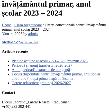
învățământul primar, anul
școlar 2023 – 2024
Home
/
Clasa pregatitoare
/
Oferta educațională pentru învățământul
primar, anul școlar 2023 – 2024
30
mart. 2023
by
admin
oferta-ed-cp-2023-2024
Articole recente
Plan de acțiune al școlii 2021-2026, revizuit 2025
Perioadă și anunț transferuri 2026-2027
Anunț perioadă examene de corigență
Locuri disponibile pentru învăţământul primar, anul şcolar
2026-2027, după prima etapă de înscrieri
Cerere reînscriere grădiniță 2026-2027
Contact
Liceul Teoretic „Lascăr Rosetti” Răducăneni
+(40) 232 292 441