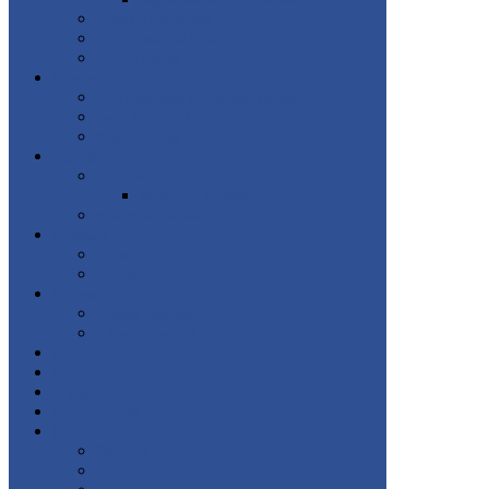
Regulament de ordine interioară
Proceduri operaționale
Organigramă 2022-2023
Venituri salariale
Proiecte
Școli prietenoase in comunități implicate
Social Exclusion Can be Cured
Proiecte derulate
Activități
Școala altfel
Planificarea activităților
Proiecte parteneriale
Învățământ
Primar
Preșcolar
Examene
Evaluare Națională
Admitere clasa a IX-a
Oferta
Orar
Angajări
Programe sociale
PNRR
EduAcces
PNRAS II