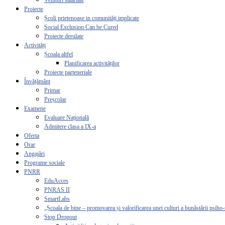
Venituri salariale
Proiecte
Școli prietenoase in comunități implicate
Social Exclusion Can be Cured
Proiecte derulate
Activități
Școala altfel
Planificarea activităților
Proiecte parteneriale
Învățământ
Primar
Preșcolar
Examene
Evaluare Națională
Admitere clasa a IX-a
Oferta
Orar
Angajări
Programe sociale
PNRR
EduAcces
PNRAS II
SmartLabs
„Școala de bine – promovarea și valorificarea unei culturi a bunăstării psiho-
Stop Dropout