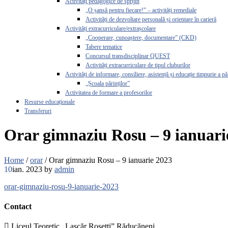
Activități pedagogice de sprijin
„O șansă pentru fiecare!” – activități remediale
Activități de dezvoltare personală și orientare în carieră
Activități extracurriculare/extrașcolare
„Cooperare, cunoaștere, documentare” (CKD)
Tabere tematice
Concursul transdisciplinar QUEST
Activități extracurriculare de tipul cluburilor
Activități de informare, consiliere, asistență și educație timpurie a pă
„Școala părinților”
Activitatea de formare a profesorilor
Resurse educaționale
Transferuri
Orar gimnaziu Rosu – 9 ianuari
Home
/
orar
/
Orar gimnaziu Rosu – 9 ianuarie 2023
10
ian. 2023
by
admin
orar-gimnaziu-rosu-9-ianuarie-2023
Contact
Liceul Teoretic „Lascăr Rosetti” Răducăneni