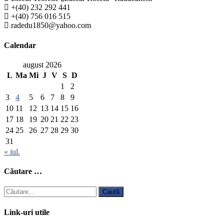
+(40) 232 292 441
+(40) 756 016 515
radedu1850@yahoo.com
Calendar
august 2026
L
Ma
Mi
J
V
S
D
1
2
3
4
5
6
7
8
9
10
11
12
13
14
15
16
17
18
19
20
21
22
23
24
25
26
27
28
29
30
31
« iul.
Căutare …
Caută
după:
Link-uri utile