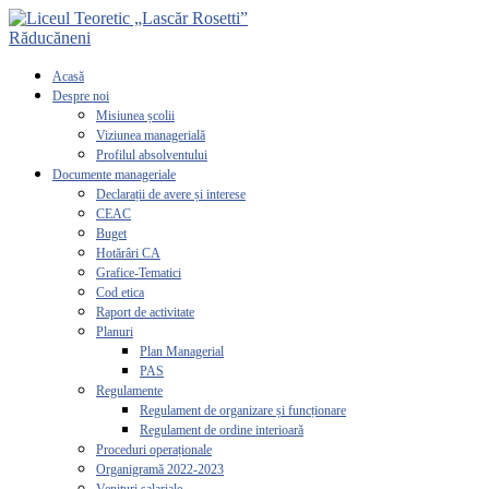
Acasă
Despre noi
Misiunea școlii
Viziunea managerială
Profilul absolventului
Documente manageriale
Declarații de avere și interese
CEAC
Buget
Hotărâri CA
Grafice-Tematici
Cod etica
Raport de activitate
Planuri
Plan Managerial
PAS
Regulamente
Regulament de organizare și funcționare
Regulament de ordine interioară
Proceduri operaționale
Organigramă 2022-2023