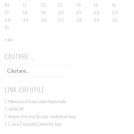
10
11
12
13
14
15
16
17
18
19
20
21
22
23
24
25
26
27
28
29
30
31
« iul.
CĂUTARE …
Caută
după:
LINK-URI UTILE
Ministerul Educației Naționale
ARACIP
Inspectoratul Școlar Județean Iași
Casa Corpului Didactic Iași