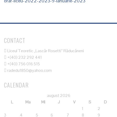
orar-liceu-2022-2023-9-ianuarie-2023
CONTACT
Liceul Teoretic „Lascăr Rosetti” Răducăneni
+(40) 232 292 441
+(40) 756 016 515
radedu1850@yahoo.com
CALENDAR
august 2026
L
Ma
Mi
J
V
S
D
1
2
3
4
5
6
7
8
9