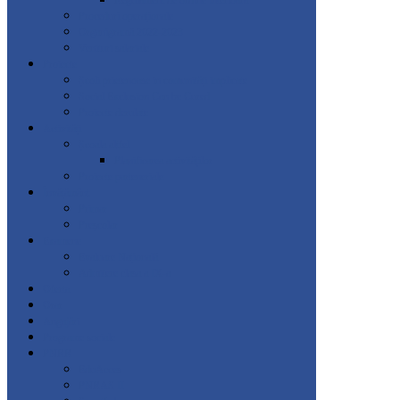
Regulament de ordine interioară
Proceduri operaționale
Organigramă 2022-2023
Venituri salariale
Proiecte
Școli prietenoase in comunități implicate
Social Exclusion Can be Cured
Proiecte derulate
Activități
Școala altfel
Planificarea activităților
Proiecte parteneriale
Învățământ
Primar
Preșcolar
Examene
Evaluare Națională
Admitere clasa a IX-a
Oferta
Orar
Angajări
Programe sociale
PNRR
EduAcces
PNRAS II