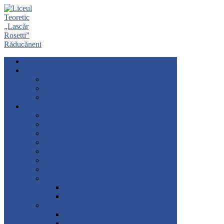
Acasă
Despre noi
Misiunea școlii
Viziunea managerială
Profilul absolventului
Documente manageriale
Declarații de avere și interese
CEAC
Buget
Hotărâri CA
Grafice-Tematici
Cod etica
Raport de activitate
Planuri
Plan Managerial
PAS
Regulamente
Regulament de organizare și funcționare