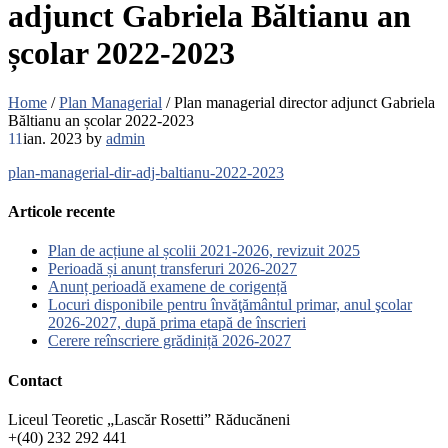
adjunct Gabriela Băltianu an
școlar 2022-2023
Home
/
Plan Managerial
/
Plan managerial director adjunct Gabriela
Băltianu an școlar 2022-2023
11
ian. 2023
by
admin
plan-managerial-dir-adj-baltianu-2022-2023
Articole recente
Plan de acțiune al școlii 2021-2026, revizuit 2025
Perioadă și anunț transferuri 2026-2027
Anunț perioadă examene de corigență
Locuri disponibile pentru învăţământul primar, anul şcolar
2026-2027, după prima etapă de înscrieri
Cerere reînscriere grădiniță 2026-2027
Contact
Liceul Teoretic „Lascăr Rosetti” Răducăneni
+(40) 232 292 441