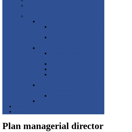
SmartLabs
„Școala de bine – promovarea și valorificarea unei
culturi a bunăstării psiho-sociale în mediul școlar”
Stop Dropout
Activități pedagogice de sprijin
„O șansă pentru fiecare!” – activități
remediale
Activități de dezvoltare personală și
orientare în carieră
Activități extracurriculare/extrașcolare
„Cooperare, cunoaștere, documentare”
(CKD)
Tabere tematice
Concursul transdisciplinar QUEST
Activități extracurriculare de tipul
cluburilor
Activități de informare, consiliere, asistență și
educație timpurie a părinților
„Școala părinților”
Activitatea de formare a profesorilor
Resurse educaționale
Transferuri
Plan managerial director