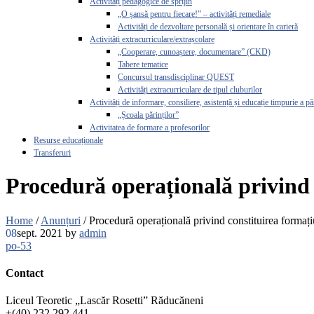
Activități pedagogice de sprijin
„O șansă pentru fiecare!” – activități remediale
Activități de dezvoltare personală și orientare în carieră
Activități extracurriculare/extrașcolare
„Cooperare, cunoaștere, documentare” (CKD)
Tabere tematice
Concursul transdisciplinar QUEST
Activități extracurriculare de tipul cluburilor
Activități de informare, consiliere, asistență și educație timpurie a pă
„Școala părinților”
Activitatea de formare a profesorilor
Resurse educaționale
Transferuri
Procedură operațională privind c
Home
/
Anunțuri
/
Procedură operațională privind constituirea formațiu
08
sept. 2021
by
admin
po-53
Contact
Liceul Teoretic „Lascăr Rosetti” Răducăneni
+(40) 232 292 441