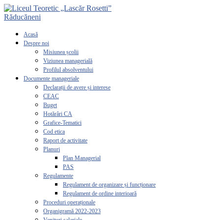
Acasă
Despre noi
Misiunea școlii
Viziunea managerială
Profilul absolventului
Documente manageriale
Declarații de avere și interese
CEAC
Buget
Hotărâri CA
Grafice-Tematici
Cod etica
Raport de activitate
Planuri
Plan Managerial
PAS
Regulamente
Regulament de organizare și funcționare
Regulament de ordine interioară
Proceduri operaționale
Organigramă 2022-2023