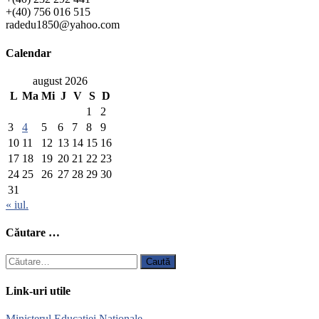
+(40) 756 016 515
radedu1850@yahoo.com
Calendar
august 2026
L
Ma
Mi
J
V
S
D
1
2
3
4
5
6
7
8
9
10
11
12
13
14
15
16
17
18
19
20
21
22
23
24
25
26
27
28
29
30
31
« iul.
Căutare …
Caută
după:
Link-uri utile
Ministerul Educației Naționale