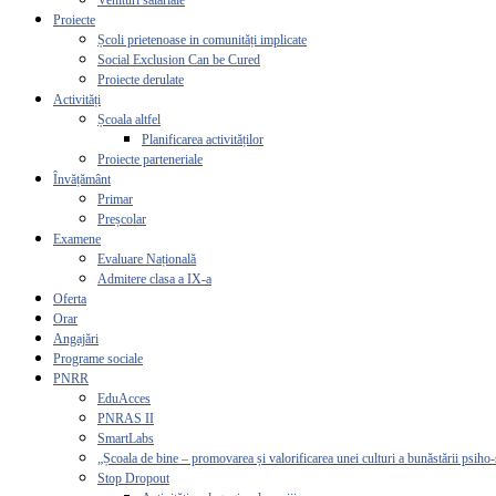
Venituri salariale
Proiecte
Școli prietenoase in comunități implicate
Social Exclusion Can be Cured
Proiecte derulate
Activități
Școala altfel
Planificarea activităților
Proiecte parteneriale
Învățământ
Primar
Preșcolar
Examene
Evaluare Națională
Admitere clasa a IX-a
Oferta
Orar
Angajări
Programe sociale
PNRR
EduAcces
PNRAS II
SmartLabs
„Școala de bine – promovarea și valorificarea unei culturi a bunăstării psiho-
Stop Dropout