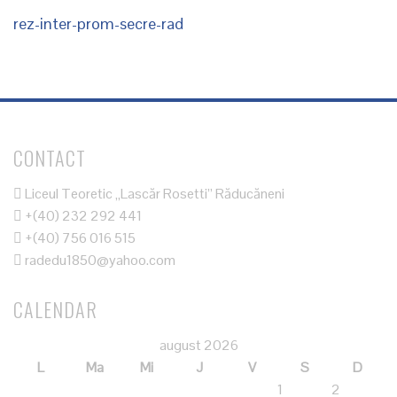
rez-inter-prom-secre-rad
CONTACT
Liceul Teoretic „Lascăr Rosetti” Răducăneni
+(40) 232 292 441
+(40) 756 016 515
radedu1850@yahoo.com
CALENDAR
august 2026
L
Ma
Mi
J
V
S
D
1
2