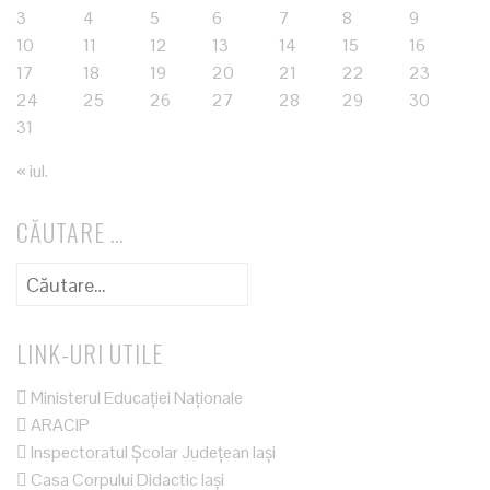
3
4
5
6
7
8
9
10
11
12
13
14
15
16
17
18
19
20
21
22
23
24
25
26
27
28
29
30
31
« iul.
CĂUTARE …
Caută
după:
LINK-URI UTILE
Ministerul Educației Naționale
ARACIP
Inspectoratul Școlar Județean Iași
Casa Corpului Didactic Iași