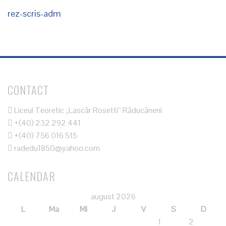
rez-scris-adm
CONTACT
Liceul Teoretic „Lascăr Rosetti” Răducăneni
+(40) 232 292 441
+(40) 756 016 515
radedu1850@yahoo.com
CALENDAR
august 2026
L
Ma
Mi
J
V
S
D
1
2