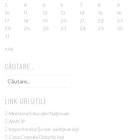
3
4
5
6
7
8
9
10
11
12
13
14
15
16
17
18
19
20
21
22
23
24
25
26
27
28
29
30
31
« iul.
CĂUTARE …
Caută
după:
LINK-URI UTILE
Ministerul Educației Naționale
ARACIP
Inspectoratul Școlar Județean Iași
Casa Corpului Didactic Iași