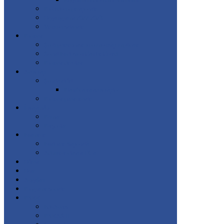
Regulament de ordine interioară
Proceduri operaționale
Organigramă 2022-2023
Venituri salariale
Proiecte
Școli prietenoase in comunități implicate
Social Exclusion Can be Cured
Proiecte derulate
Activități
Școala altfel
Planificarea activităților
Proiecte parteneriale
Învățământ
Primar
Preșcolar
Examene
Evaluare Națională
Admitere clasa a IX-a
Oferta
Orar
Angajări
Programe sociale
PNRR
EduAcces
PNRAS II