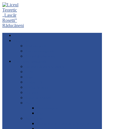
Acasă
Despre noi
Misiunea școlii
Viziunea managerială
Profilul absolventului
Documente manageriale
Declarații de avere și interese
CEAC
Buget
Hotărâri CA
Grafice-Tematici
Cod etica
Raport de activitate
Planuri
Plan Managerial
PAS
Regulamente
Regulament de organizare și funcționare