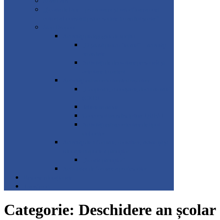
SmartLabs
„Școala de bine – promovarea și valorificarea unei
culturi a bunăstării psiho-sociale în mediul școlar”
Stop Dropout
Activități pedagogice de sprijin
„O șansă pentru fiecare!” – activități
remediale
Activități de dezvoltare personală și
orientare în carieră
Activități extracurriculare/extrașcolare
„Cooperare, cunoaștere, documentare”
(CKD)
Tabere tematice
Concursul transdisciplinar QUEST
Activități extracurriculare de tipul
cluburilor
Activități de informare, consiliere, asistență și
educație timpurie a părinților
„Școala părinților”
Activitatea de formare a profesorilor
Resurse educaționale
Transferuri
Categorie:
Deschidere an școlar