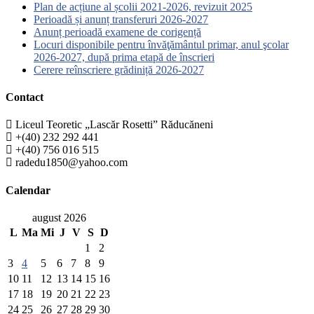
Plan de acțiune al școlii 2021-2026, revizuit 2025
Perioadă și anunț transferuri 2026-2027
Anunț perioadă examene de corigență
Locuri disponibile pentru învăţământul primar, anul şcolar
2026-2027, după prima etapă de înscrieri
Cerere reînscriere grădiniță 2026-2027
Contact
Liceul Teoretic „Lascăr Rosetti” Răducăneni
+(40) 232 292 441
+(40) 756 016 515
radedu1850@yahoo.com
Calendar
august 2026
L
Ma
Mi
J
V
S
D
1
2
3
4
5
6
7
8
9
10
11
12
13
14
15
16
17
18
19
20
21
22
23
24
25
26
27
28
29
30