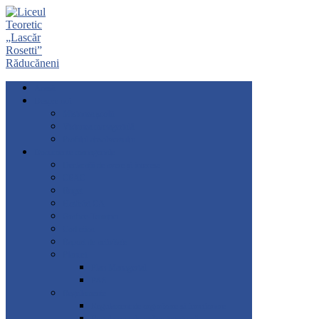
Acasă
Despre noi
Misiunea școlii
Viziunea managerială
Profilul absolventului
Documente manageriale
Declarații de avere și interese
CEAC
Buget
Hotărâri CA
Grafice-Tematici
Cod etica
Raport de activitate
Planuri
Plan Managerial
PAS
Regulamente
Regulament de organizare și funcționare