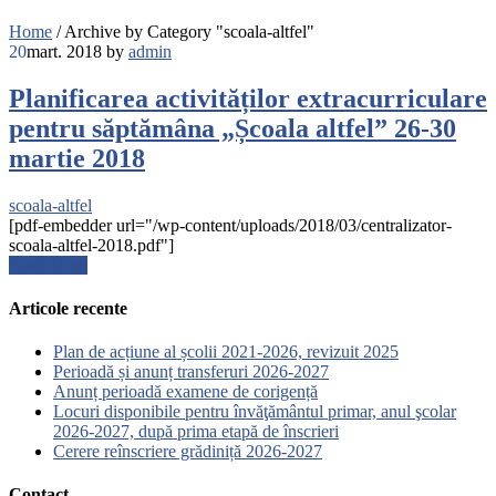
Home
/
Archive by Category "scoala-altfel"
20
mart. 2018
by
admin
Planificarea activităților extracurriculare
pentru săptămâna „Școala altfel” 26-30
martie 2018
scoala-altfel
[pdf-embedder url="/wp-content/uploads/2018/03/centralizator-
scoala-altfel-2018.pdf"]
Read More
Articole recente
Plan de acțiune al școlii 2021-2026, revizuit 2025
Perioadă și anunț transferuri 2026-2027
Anunț perioadă examene de corigență
Locuri disponibile pentru învăţământul primar, anul şcolar
2026-2027, după prima etapă de înscrieri
Cerere reînscriere grădiniță 2026-2027
Contact