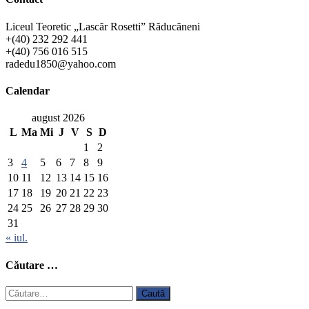
Liceul Teoretic „Lascăr Rosetti” Răducăneni
+(40) 232 292 441
+(40) 756 016 515
radedu1850@yahoo.com
Calendar
august 2026
L
Ma
Mi
J
V
S
D
1
2
3
4
5
6
7
8
9
10
11
12
13
14
15
16
17
18
19
20
21
22
23
24
25
26
27
28
29
30
31
« iul.
Căutare …
Caută
după: