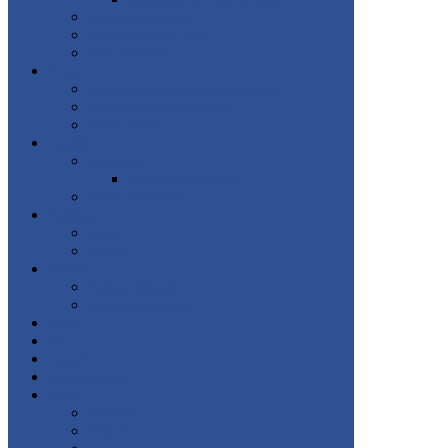
Regulament de ordine interioară
Proceduri operaționale
Organigramă 2022-2023
Venituri salariale
Proiecte
Școli prietenoase in comunități implicate
Social Exclusion Can be Cured
Proiecte derulate
Activități
Școala altfel
Planificarea activităților
Proiecte parteneriale
Învățământ
Primar
Preșcolar
Examene
Evaluare Națională
Admitere clasa a IX-a
Oferta
Orar
Angajări
Programe sociale
PNRR
EduAcces
PNRAS II