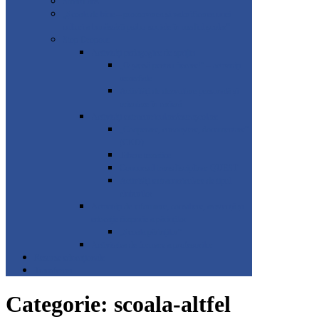
SmartLabs
„Școala de bine – promovarea și valorificarea unei
culturi a bunăstării psiho-sociale în mediul școlar”
Stop Dropout
Activități pedagogice de sprijin
„O șansă pentru fiecare!” – activități
remediale
Activități de dezvoltare personală și
orientare în carieră
Activități extracurriculare/extrașcolare
„Cooperare, cunoaștere, documentare”
(CKD)
Tabere tematice
Concursul transdisciplinar QUEST
Activități extracurriculare de tipul
cluburilor
Activități de informare, consiliere, asistență și
educație timpurie a părinților
„Școala părinților”
Activitatea de formare a profesorilor
Resurse educaționale
Transferuri
Categorie:
scoala-altfel