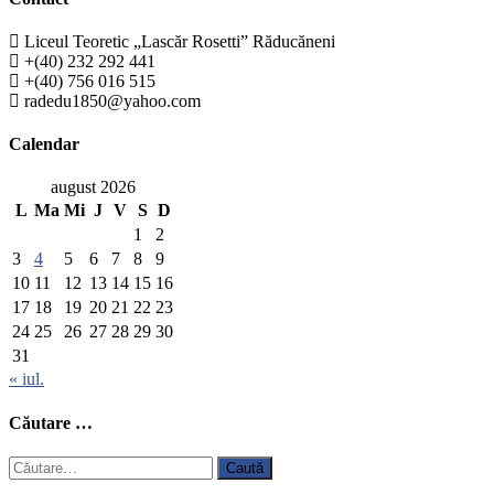
Liceul Teoretic „Lascăr Rosetti” Răducăneni
+(40) 232 292 441
+(40) 756 016 515
radedu1850@yahoo.com
Calendar
august 2026
L
Ma
Mi
J
V
S
D
1
2
3
4
5
6
7
8
9
10
11
12
13
14
15
16
17
18
19
20
21
22
23
24
25
26
27
28
29
30
31
« iul.
Căutare …
Caută
după: