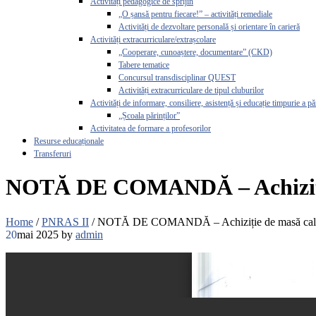
Activități pedagogice de sprijin
„O șansă pentru fiecare!” – activități remediale
Activități de dezvoltare personală și orientare în carieră
Activități extracurriculare/extrașcolare
„Cooperare, cunoaștere, documentare” (CKD)
Tabere tematice
Concursul transdisciplinar QUEST
Activități extracurriculare de tipul cluburilor
Activități de informare, consiliere, asistență și educație timpurie a pă
„Școala părinților”
Activitatea de formare a profesorilor
Resurse educaționale
Transferuri
NOTĂ DE COMANDĂ – Achiziți
Home
/
PNRAS II
/
NOTĂ DE COMANDĂ – Achiziție de masă cal
20
mai 2025
by
admin