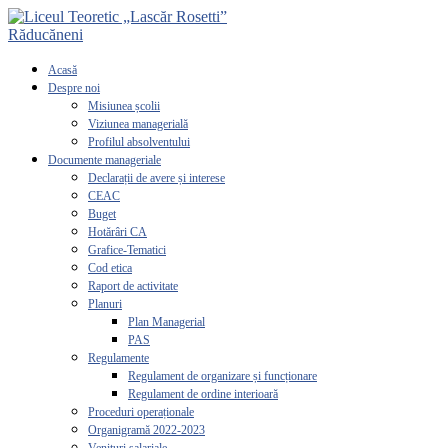
Acasă
Despre noi
Misiunea școlii
Viziunea managerială
Profilul absolventului
Documente manageriale
Declarații de avere și interese
CEAC
Buget
Hotărâri CA
Grafice-Tematici
Cod etica
Raport de activitate
Planuri
Plan Managerial
PAS
Regulamente
Regulament de organizare și funcționare
Regulament de ordine interioară
Proceduri operaționale
Organigramă 2022-2023