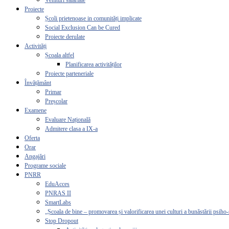
Venituri salariale
Proiecte
Școli prietenoase in comunități implicate
Social Exclusion Can be Cured
Proiecte derulate
Activități
Școala altfel
Planificarea activităților
Proiecte parteneriale
Învățământ
Primar
Preșcolar
Examene
Evaluare Națională
Admitere clasa a IX-a
Oferta
Orar
Angajări
Programe sociale
PNRR
EduAcces
PNRAS II
SmartLabs
„Școala de bine – promovarea și valorificarea unei culturi a bunăstării psiho-
Stop Dropout