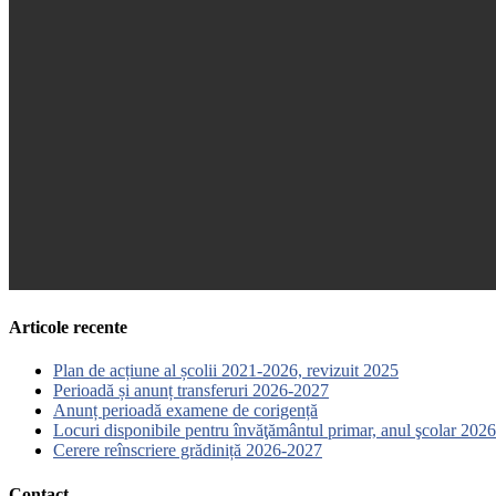
Articole recente
Plan de acțiune al școlii 2021-2026, revizuit 2025
Perioadă și anunț transferuri 2026-2027
Anunț perioadă examene de corigență
Locuri disponibile pentru învăţământul primar, anul şcolar 2026
Cerere reînscriere grădiniță 2026-2027
Contact