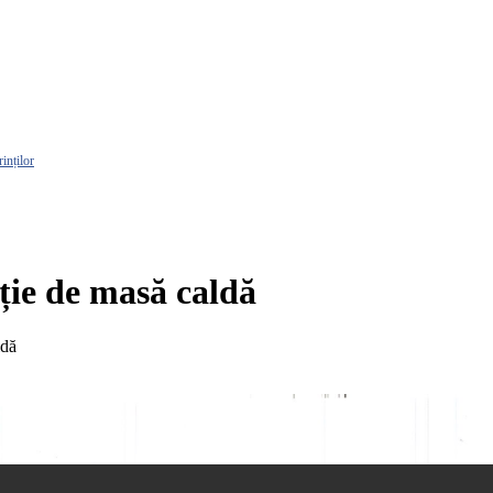
rinților
e de masă caldă
dă