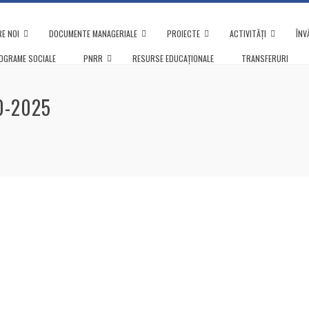
E NOI
DOCUMENTE MANAGERIALE
PROIECTE
ACTIVITĂȚI
ÎNV
OGRAME SOCIALE
PNRR
RESURSE EDUCAȚIONALE
TRANSFERURI
0-2025