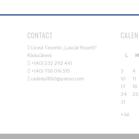
CONTACT
CALE
Liceul Teoretic „Lascăr Rosetti”
Răducăneni
L
M
+(40) 232 292 441
+(40) 756 016 515
3
4
radedu1850@yahoo.com
10
11
17
18
24
25
31
« iul.